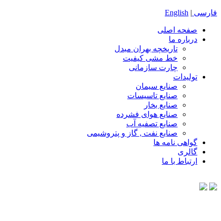
فارسی
|
English
صفحه اصلی
درباره ما
تاریخچه بهران مبدل
خط مشی كيفيت
چارت سازمانی
تولیدات
صنايع سيمان
صنایع تاسیسات
صنايع بخار
صنايع هوای فشرده
صنايع تصفيه آب
صنایع نفت , گاز و پتروشیمی
گواهی نامه ها
گالری
ارتباط با ما