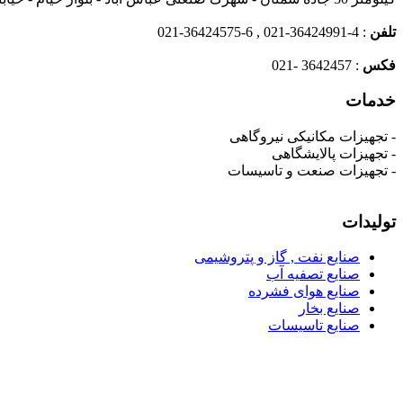
تلفن
: ‎ 021-36424575-6 , 021-36424991-4
فکس
: ‎ 021- 3642457
خدمات
- تجهیزات مکانیکی نیروگاهی
- تجهیزات پالایشگاهی
- تجهیزات صنعت و تاسیسات
تولیدات
صنایع نفت , گاز و پتروشیمی
صنايع تصفيه آب
صنايع هوای فشرده
صنايع بخار
صنایع تاسیسات