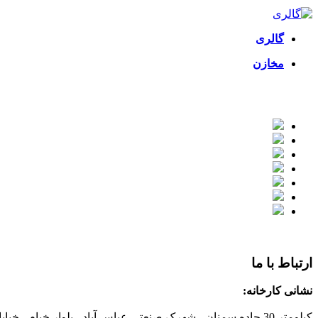
گالری
مخازن
ارتباط با ما
نشانی کارخانه:
کیلومتر 30 جاده سمنان - شهرک صنعتی عباس
آباد - بلوار خیام - خی